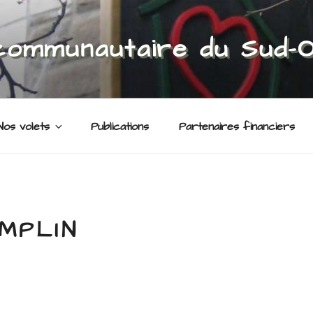
communautaire du Sud-
Nos volets
Publications
Partenaires financiers
MPLIN