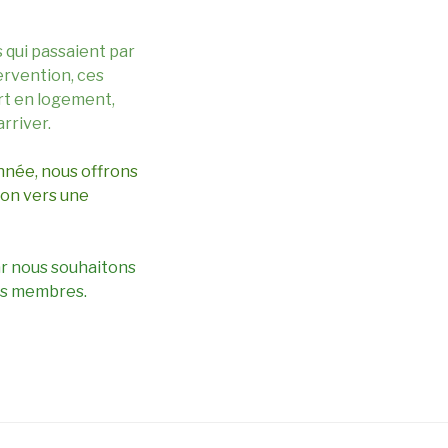
 qui passaient par
ervention, ces
art en logement,
rriver.
année, nous offrons
ion vers une
ar nous souhaitons
nos membres.